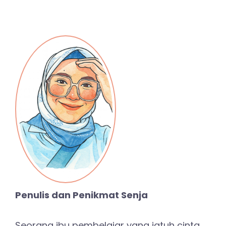
Penulis dan Penikmat Senja
Seorang ibu pembelajar yang jatuh cinta