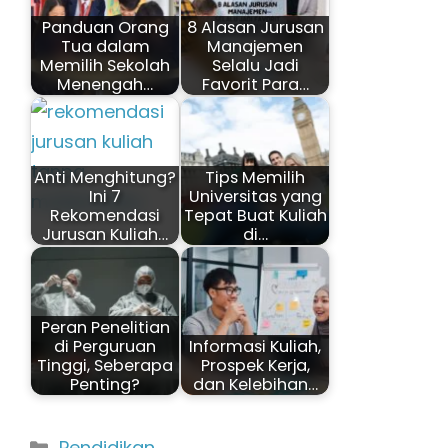
Panduan Orang
8 Alasan Jurusan
Tua dalam
Manajemen
Memilih Sekolah
Selalu Jadi
Menengah…
Favorit Para…
Anti Menghitung?
Tips Memilih
Ini 7
Universitas yang
Rekomendasi
Tepat Buat Kuliah
Jurusan Kuliah…
di…
Peran Penelitian
di Perguruan
Informasi Kuliah,
Tinggi, Seberapa
Prospek Kerja,
Penting?
dan Kelebihan…
Kategori
Pendidikan