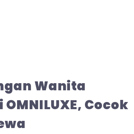
ngan Wanita
i OMNILUXE, Cocok
mewa