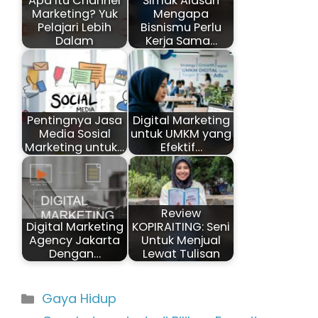
Apa Itu Channel
Simak Alasan
Marketing? Yuk
Mengapa
Pelajari Lebih
Bisnismu Perlu
Dalam
Kerja Sama…
Pentingnya Jasa
Digital Marketing
Media Sosial
untuk UMKM yang
Marketing untuk…
Efektif…
Review
Digital Marketing
KOPIRAITING: Seni
Agency Jakarta
Untuk Menjual
Dengan…
Lewat Tulisan
Kategori
Gaya Hidup