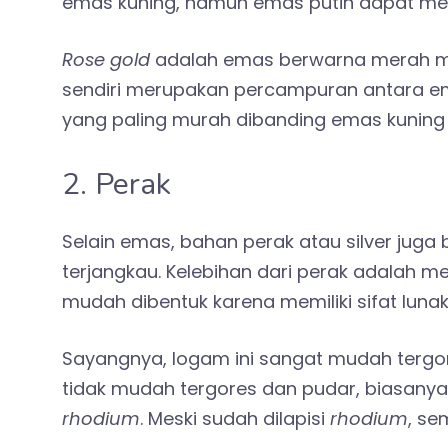
emas kuning, namun emas putih dapat me
Rose gold
adalah emas berwarna merah mud
sendiri merupakan percampuran antara em
yang paling murah dibanding emas kuning 
2. Perak
Selain emas, bahan perak atau silver juga 
terjangkau. Kelebihan dari perak adalah me
mudah dibentuk karena memiliki sifat lunak
Sayangnya
,
logam ini sangat mudah terg
tidak mudah tergores dan pudar
,
biasanya
rhodium
. Meski sudah dilapisi
rhodium
, se