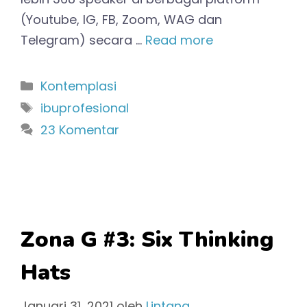
(Youtube, IG, FB, Zoom, WAG dan
Telegram) secara …
Read more
Kategori
Kontemplasi
Tag
ibuprofesional
23 Komentar
Zona G #3: Six Thinking
Hats
Januari 31, 2021
oleh
Lintang