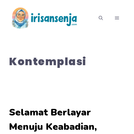
Langsung
ke
MENU
isi
Kontemplasi
Selamat Berlayar
Menuju Keabadian,