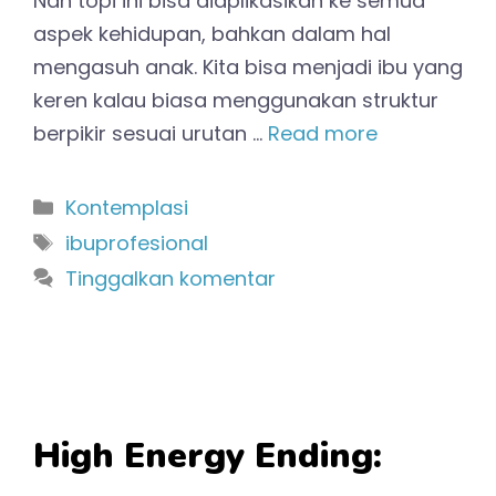
Nah topi ini bisa diaplikasikan ke semua
aspek kehidupan, bahkan dalam hal
mengasuh anak. Kita bisa menjadi ibu yang
keren kalau biasa menggunakan struktur
berpikir sesuai urutan …
Read more
Kategori
Kontemplasi
Tag
ibuprofesional
Tinggalkan komentar
High Energy Ending: