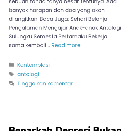
sebuah tanda tanya besar tentunya. Ada
banyak harapan dan doa yang akan
dilangitkan. Baca Juga: Sehari Belanja
Pengalaman Mengajar Anak-anak Antologi
Sulungku Semesta Pertamaku Bekerja
sama kembali …
Read more
Kategori
Kontemplasi
Tag
antologi
Tinggalkan komentar
Benarkah Depresi Bukan