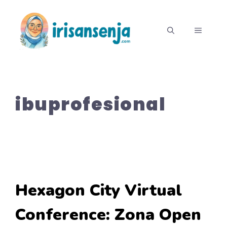
Langsung
ke
MENU
isi
ibuprofesional
Hexagon City Virtual
Conference: Zona Open