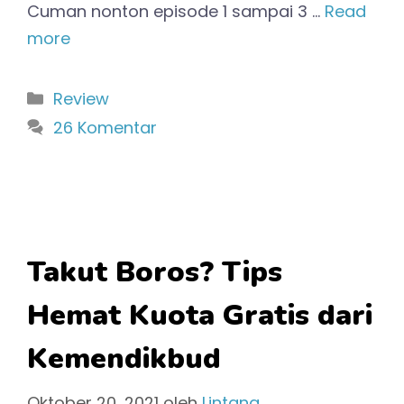
Cuman nonton episode 1 sampai 3 …
Read
more
Kategori
Review
26 Komentar
Takut Boros? Tips
Hemat Kuota Gratis dari
Kemendikbud
Oktober 20, 2021
oleh
Lintang