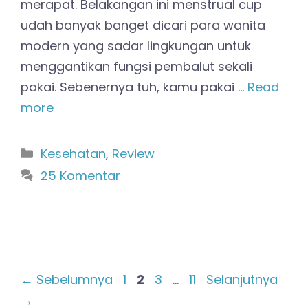
merapat. Belakangan ini menstrual cup
udah banyak banget dicari para wanita
modern yang sadar lingkungan untuk
menggantikan fungsi pembalut sekali
pakai. Sebenernya tuh, kamu pakai …
Read
more
Kategori
Kesehatan
,
Review
25 Komentar
Halaman
Halaman
Halaman
Halaman
←
Sebelumnya
1
2
3
…
11
Selanjutnya
→