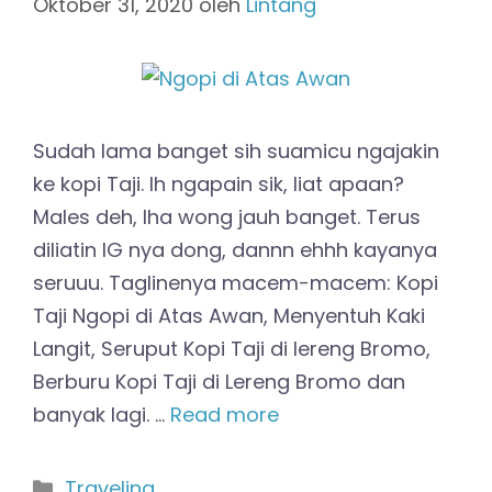
Oktober 31, 2020
oleh
Lintang
Sudah lama banget sih suamicu ngajakin
ke kopi Taji. Ih ngapain sik, liat apaan?
Males deh, lha wong jauh banget. Terus
diliatin IG nya dong, dannn ehhh kayanya
seruuu. Taglinenya macem-macem: Kopi
Taji Ngopi di Atas Awan, Menyentuh Kaki
Langit, Seruput Kopi Taji di lereng Bromo,
Berburu Kopi Taji di Lereng Bromo dan
banyak lagi. …
Read more
Kategori
Traveling