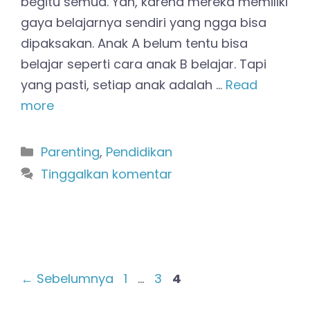
begitu semua. Yah, karena mereka memiliki
gaya belajarnya sendiri yang ngga bisa
dipaksakan. Anak A belum tentu bisa
belajar seperti cara anak B belajar. Tapi
yang pasti, setiap anak adalah …
Read
more
Kategori
Parenting
,
Pendidikan
Tinggalkan komentar
Halaman
Halaman
Halaman
←
Sebelumnya
1
…
3
4