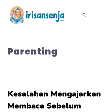
Langsung
ke
MENU
isi
Parenting
Kesalahan Mengajarkan
Membaca Sebelum