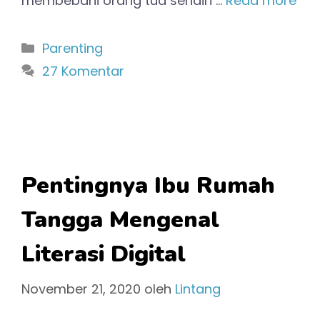
membebani orang tua sendiri …
Read more
Kategori
Parenting
27 Komentar
Pentingnya Ibu Rumah
Tangga Mengenal
Literasi Digital
November 21, 2020
oleh
Lintang