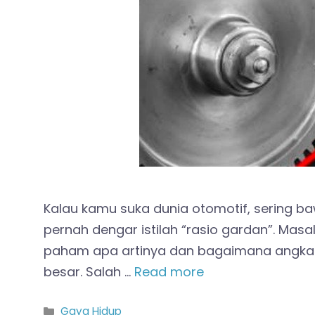
Kalau kamu suka dunia otomotif, sering ba
pernah dengar istilah “rasio gardan”. Mas
paham apa artinya dan bagaimana angka 
besar. Salah …
Read more
Kategori
Gaya Hidup