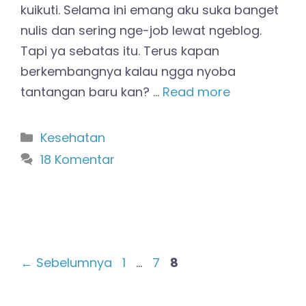
kuikuti. Selama ini emang aku suka banget
nulis dan sering nge-job lewat ngeblog.
Tapi ya sebatas itu. Terus kapan
berkembangnya kalau ngga nyoba
tantangan baru kan? …
Read more
Kategori
Kesehatan
18 Komentar
Halaman
Halaman
Halaman
←
Sebelumnya
1
…
7
8