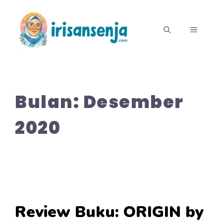
Langsung
ke
MENU
isi
Bulan:
Desember
2020
Review Buku: ORIGIN by