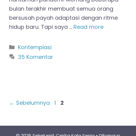
bulan terakhir membuat semua orang
bersusah payah adaptasi dengan ritme
hidup baru. Tapi saya …
Read more
Kategori
Kontemplasi
35 Komentar
Halaman
Halaman
←
Sebelumnya
1
2
© 2026 Sekelumit Cerita Kala Senja
• Dibangun