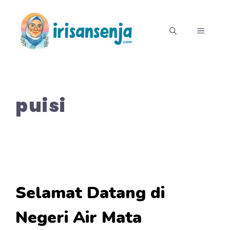
Langsung
ke
MENU
isi
puisi
Selamat Datang di
Negeri Air Mata